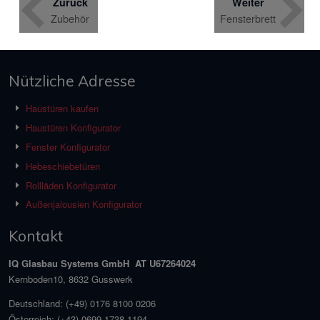
Zurück
Weiter
Zubehör
Fensterbrett
Nützliche Adresse
Haustüren kaufen
Haustüren Konfigurator
Fenster Konfigurator
Hebeschiebetüren
Rollläden Konfigurator
Außenjalousien Konfigurator
Kontakt
IQ Glasbau Systems GmbH AT U67264024
Kernboden10, 8632 Gusswerk
Deutschland:
(+49) 0176 8100 0206
Österreich:
(+43) 0699 1738 1194