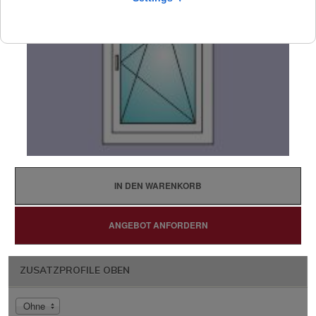
IN DEN WARENKORB
ANGEBOT ANFORDERN
ZUSATZPROFILE OBEN
Ohne