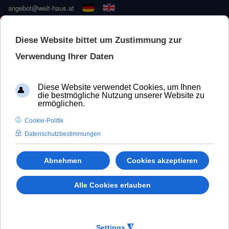
angebot@welt-haus.at
Konfiguration
Farbe
Verglasung
Zubehö
🚀 NEUE KONFIGURATOR –
SCHNELLER UND BESSER