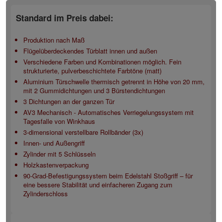
Standard im Preis dabei:
Produktion nach Maß
Flügelüberdeckendes Türblatt innen und außen
Verschiedene Farben und Kombinationen möglich. Fein
strukturierte, pulverbeschichtete Farbtöne (matt)
Aluminium Türschwelle thermisch getrennt in Höhe von 20 mm,
mit 2 Gummidichtungen und 3 Bürstendichtungen
3 Dichtungen an der ganzen Tür
AV3 Mechanisch - Automatisches Verriegelungssystem mit
Tagesfalle von Winkhaus
3-dimensional verstellbare Rollbänder (3x)
Innen- und Außengriff
Zylinder mit 5 Schlüsseln
Holzkastenverpackung
90-Grad-Befestigungssystem beim Edelstahl Stoßgriff – für
eine bessere Stabilität und einfacheren Zugang zum
Zylinderschloss