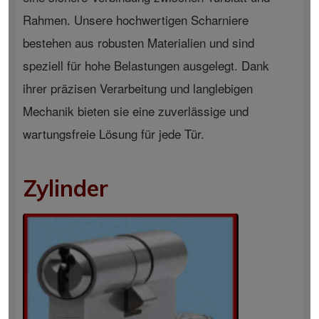
Rahmen. Unsere hochwertigen Scharniere
bestehen aus robusten Materialien und sind
speziell für hohe Belastungen ausgelegt. Dank
ihrer präzisen Verarbeitung und langlebigen
Mechanik bieten sie eine zuverlässige und
wartungsfreie Lösung für jede Tür.
Zylinder