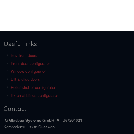
Useful links
Buy front doors
Front door configurator
Window configurator
Lift & slide doors
Roller shutter configurator
External blinds configurator
Contact
IQ Glasbau Systems GmbH AT U67264024
Kernboden10, 8632 Gusswerk