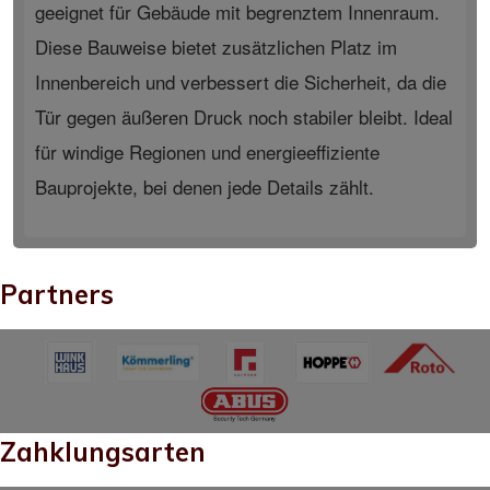
geeignet für Gebäude mit begrenztem Innenraum.
Diese Bauweise bietet zusätzlichen Platz im
Innenbereich und verbessert die Sicherheit, da die
Tür gegen äußeren Druck noch stabiler bleibt. Ideal
für windige Regionen und energieeffiziente
Bauprojekte, bei denen jede Details zählt.
Partners
Zahklungsarten