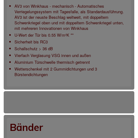
AV3 von Winkhaus - mechanisch - Automatisches
Verriegelungssystem mit Tagesfalle, als Standardausführung.
AV3 ist der neuste Beschlag weltweit, mit doppeltem
Schwenkriegel oben und mit doppeltem Schwenkriegel unten,
mit mehreren Innovationen von Winkhaus
U-Wert der Tür bis 0.55 W/m²K **
Sicherheit bis RC3
Schallschutz > 36 dB
Vierfach Verglasung VSG innen und außen
Aluminium Türschwelle thermisch getrennt
Wetterschenkel mit 2 Gummidichtungen und 3
Bürstendichtungen
Bänder