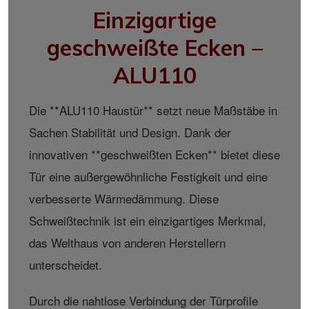
Einzigartige
geschweißte Ecken –
ALU110
Die **ALU110 Haustür** setzt neue Maßstäbe in
Sachen Stabilität und Design. Dank der
innovativen **geschweißten Ecken** bietet diese
Tür eine außergewöhnliche Festigkeit und eine
verbesserte Wärmedämmung. Diese
Schweißtechnik ist ein einzigartiges Merkmal,
das Welthaus von anderen Herstellern
unterscheidet.
Durch die nahtlose Verbindung der Türprofile