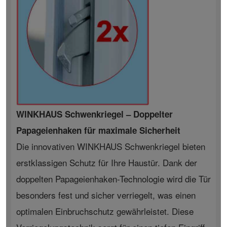
WINKHAUS Schwenkriegel – Doppelter
Papageienhaken für maximale Sicherheit
Die innovativen WINKHAUS Schwenkriegel bieten
erstklassigen Schutz für Ihre Haustür. Dank der
doppelten Papageienhaken-Technologie wird die Tür
besonders fest und sicher verriegelt, was einen
optimalen Einbruchschutz gewährleistet. Diese