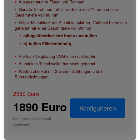
Ausgeschäumte Flügel und Rahmen
Gerade Türrahmen mit einer Breite von 77mm und eine
Gesamttiefe von 80 mm
Flügel Monoblock mit Aluminiumplatten, Türflügel thermisch
getrennt mit einer Gesamttiefe von 93 mm
a)flügelüberdeckend innen und außen
b) Außen Flächenbündig
Vierfach Verglasung VSG innen und außen
Aluminium Türschwelle thermisch getrennt
Wetterschenkel mit 2 Gummidichtungen und 3
Bürstendichtungen
2950 Euro
1890 Euro
Konfigurieren
Mengerabatt(LA20 mit
Gutschein)