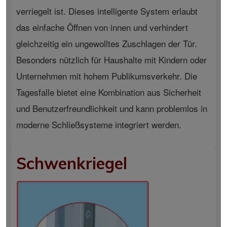
verriegelt ist. Dieses intelligente System erlaubt
das einfache Öffnen von innen und verhindert
gleichzeitig ein ungewolltes Zuschlagen der Tür.
Besonders nützlich für Haushalte mit Kindern oder
Unternehmen mit hohem Publikumsverkehr. Die
Tagesfalle bietet eine Kombination aus Sicherheit
und Benutzerfreundlichkeit und kann problemlos in
moderne Schließsysteme integriert werden.
Schwenkriegel