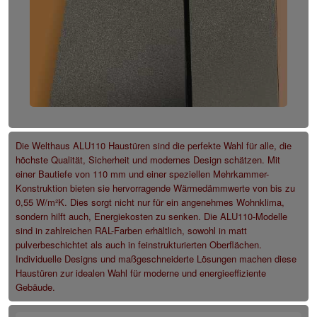
Die Welthaus ALU110 Haustüren sind die perfekte Wahl für alle, die
höchste Qualität, Sicherheit und modernes Design schätzen. Mit
einer Bautiefe von 110 mm und einer speziellen Mehrkammer-
Konstruktion bieten sie hervorragende Wärmedämmwerte von bis zu
0,55 W/m²K. Dies sorgt nicht nur für ein angenehmes Wohnklima,
sondern hilft auch, Energiekosten zu senken. Die ALU110-Modelle
sind in zahlreichen RAL-Farben erhältlich, sowohl in matt
pulverbeschichtet als auch in feinstrukturierten Oberflächen.
Individuelle Designs und maßgeschneiderte Lösungen machen diese
Haustüren zur idealen Wahl für moderne und energieeffiziente
Gebäude.