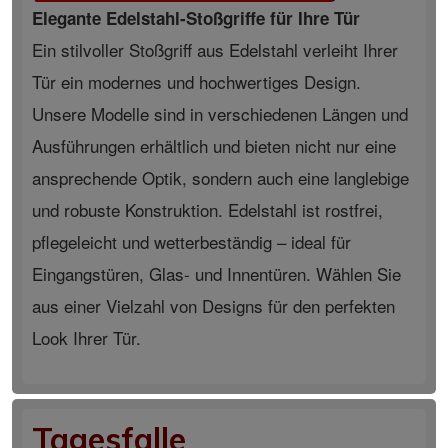
Elegante Edelstahl-Stoßgriffe für Ihre Tür
Ein stilvoller Stoßgriff aus Edelstahl verleiht Ihrer
Tür ein modernes und hochwertiges Design.
Unsere Modelle sind in verschiedenen Längen und
Ausführungen erhältlich und bieten nicht nur eine
ansprechende Optik, sondern auch eine langlebige
und robuste Konstruktion. Edelstahl ist rostfrei,
pflegeleicht und wetterbeständig – ideal für
Eingangstüren, Glas- und Innentüren. Wählen Sie
aus einer Vielzahl von Designs für den perfekten
Look Ihrer Tür.
Tagesfalle