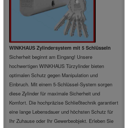
WINKHAUS Zylindersystem mit 5 Schlüsseln
Sicherheit beginnt am Eingang! Unsere
hochwertigen WINKHAUS Türzylinder bieten
optimalen Schutz gegen Manipulation und
Einbruch. Mit einem 5-Schlüssel-System sorgen
diese Zylinder für maximale Sicherheit und
Komfort. Die hochpräzise Schließtechnik garantiert
eine lange Lebensdauer und höchsten Schutz für
Ihr Zuhause oder Ihr Gewerbeobjekt. Erleben Sie