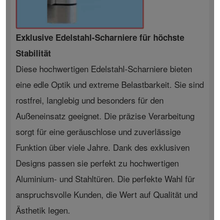
Exklusive Edelstahl-Scharniere für höchste
Stabilität
Diese hochwertigen Edelstahl-Scharniere bieten
eine edle Optik und extreme Belastbarkeit. Sie sind
rostfrei, langlebig und besonders für den
Außeneinsatz geeignet. Die präzise Verarbeitung
sorgt für eine geräuschlose und zuverlässige
Funktion über viele Jahre. Dank des exklusiven
Designs passen sie perfekt zu hochwertigen
Aluminium- und Stahltüren. Die perfekte Wahl für
anspruchsvolle Kunden, die Wert auf Qualität und
Ästhetik legen.