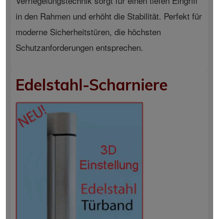
Verriegelungstechnik sorgt für einen tiefen Eingriff
in den Rahmen und erhöht die Stabilität. Perfekt für
moderne Sicherheitstüren, die höchsten
Schutzanforderungen entsprechen.
Edelstahl-Scharniere