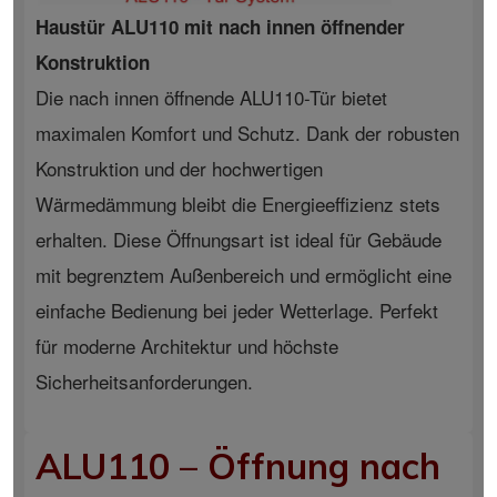
Haustür ALU110 mit nach innen öffnender
Konstruktion
Die nach innen öffnende ALU110-Tür bietet
maximalen Komfort und Schutz. Dank der robusten
Konstruktion und der hochwertigen
Wärmedämmung bleibt die Energieeffizienz stets
erhalten. Diese Öffnungsart ist ideal für Gebäude
mit begrenztem Außenbereich und ermöglicht eine
einfache Bedienung bei jeder Wetterlage. Perfekt
für moderne Architektur und höchste
Sicherheitsanforderungen.
ALU110 – Öffnung nach