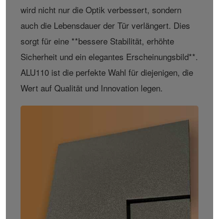
wird nicht nur die Optik verbessert, sondern
auch die Lebensdauer der Tür verlängert. Dies
sorgt für eine **bessere Stabilität, erhöhte
Sicherheit und ein elegantes Erscheinungsbild**.
ALU110 ist die perfekte Wahl für diejenigen, die
Wert auf Qualität und Innovation legen.