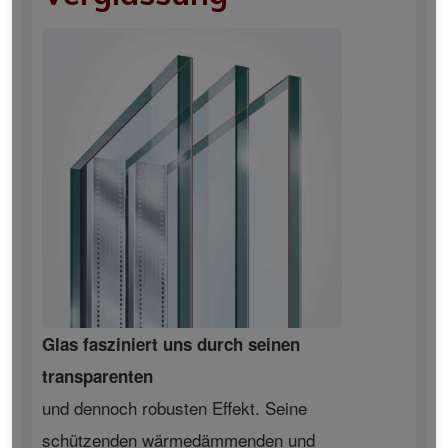
Glas fasziniert uns durch seinen
transparenten
und dennoch robusten Effekt. Seine
schützenden wärmedämmenden und