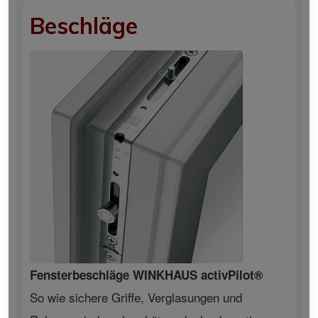
Beschläge
Fensterbeschläge WINKHAUS activPilot®
So wie sichere Griffe, Verglasungen und