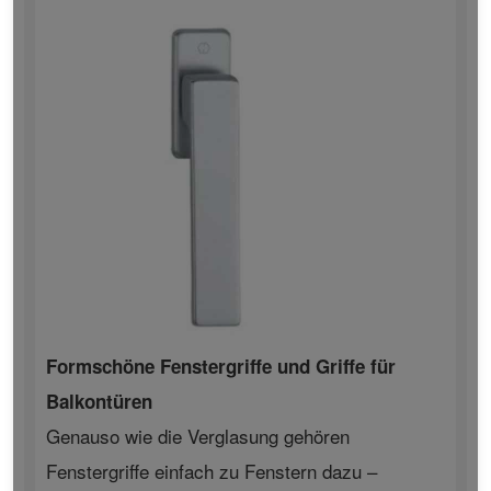
Formschöne Fenstergriffe und Griffe für
Balkontüren
Genauso wie die Verglasung gehören
Fenstergriffe einfach zu Fenstern dazu –