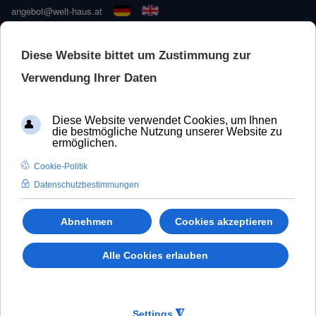
angebot@welt-haus.at
HEISSE SOMMERAKTION 2026
•
RC2-SICHE
🚀 NEUE KONFIGURATOR –
SCHNELLER UND BESSER
Kunststofffenster
KM88 Standard