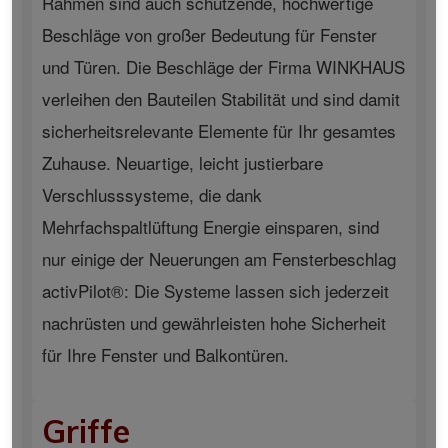
Rahmen sind auch schützende, hochwertige
Beschläge von großer Bedeutung für Fenster
und Türen. Die Beschläge der Firma WINKHAUS
verleihen den Bauteilen Stabilität und sind damit
sicherheitsrelevante Elemente für Ihr gesamtes
Zuhause. Neuartige, leicht justierbare
Verschlusssysteme, die dank
Mehrfachspaltlüftung Energie einsparen, sind
nur einige der Neuerungen am Fensterbeschlag
activPilot®: Die Systeme lassen sich jederzeit
nachrüsten und gewährleisten hohe Sicherheit
für Ihre Fenster und Balkontüren.
Griffe