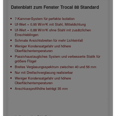
Datenblatt zum Fenster Trocal 88 Standard
7-Kammer-System für perfekte Isolation
Uf-Wert = 0,95 W/m²K mit Stahl, Mitteldichtung
Uf-Wert = 0,88 W/m²K ohne Stahl mit zusätzlichen
Einschieblingen
Schmale Ansichtsbreiten für mehr Lichteinfall
Weniger Kondensatgefahr und höhere
Oberflächentemperaturen
Passivhaustaugliches System und verbesserte Statik für
größere Flügel
Breites Verglasungsspektrum zwischen 40 und 56 mm
Nur mit Dreifachverglasung realisierbar
Weniger Kondensatgefahr und höhere
Oberflächentemperaturen
Anschlussprofilhöhe beträgt 35 mm