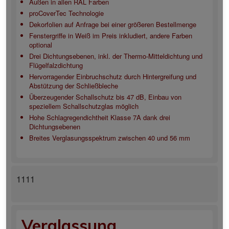
Außen in allen RAL Farben
proCoverTec Technologie
Dekorfolien auf Anfrage bei einer größeren Bestellmenge
Fenstergriffe in Weiß im Preis inkludiert, andere Farben
optional
Drei Dichtungsebenen, inkl. der Thermo-Mitteldichtung und
Flügelfalzdichtung
Hervorragender Einbruchschutz durch Hintergreifung und
Abstützung der Schließbleche
Überzeugender Schallschutz bis 47 dB, Einbau von
speziellem Schallschutzglas möglich
Hohe Schlagregendichtheit Klasse 7A dank drei
Dichtungsebenen
Breites Verglasungsspektrum zwischen 40 und 56 mm
1111
Verglassung