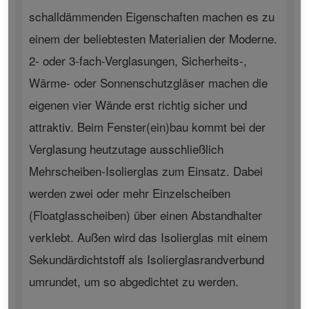
schalldämmenden Eigenschaften machen es zu
einem der beliebtesten Materialien der Moderne.
2- oder 3-fach-Verglasungen, Sicherheits-,
Wärme- oder Sonnenschutzgläser machen die
eigenen vier Wände erst richtig sicher und
attraktiv. Beim Fenster(ein)bau kommt bei der
Verglasung heutzutage ausschließlich
Mehrscheiben-Isolierglas zum Einsatz. Dabei
werden zwei oder mehr Einzelscheiben
(Floatglasscheiben) über einen Abstandhalter
verklebt. Außen wird das Isolierglas mit einem
Sekundärdichtstoff als Isolierglasrandverbund
umrundet, um so abgedichtet zu werden.