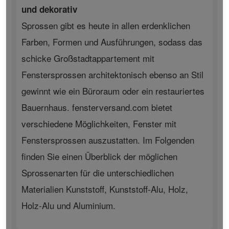
und dekorativ
Sprossen gibt es heute in allen erdenklichen
Farben, Formen und Ausführungen, sodass das
schicke Großstadtappartement mit
Fenstersprossen architektonisch ebenso an Stil
gewinnt wie ein Büroraum oder ein restauriertes
Bauernhaus. fensterversand.com bietet
verschiedene Möglichkeiten, Fenster mit
Fenstersprossen auszustatten. Im Folgenden
finden Sie einen Überblick der möglichen
Sprossenarten für die unterschiedlichen
Materialien Kunststoff, Kunststoff-Alu, Holz,
Holz-Alu und Aluminium.