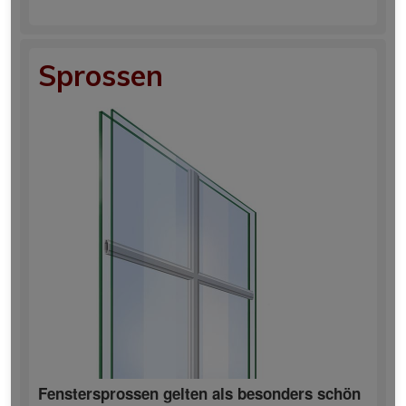
Sprossen
Fenstersprossen gelten als besonders schön