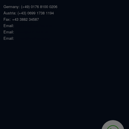
Germany:
(+49) 0176 8100 0206
Austria:
(+43) 0699 1738 1194
Fax:
+43 3882 34587
Email:
angebot@welt-haus.at
Email:
office@welt-haus.at
Email:
stefan@welthaus.net