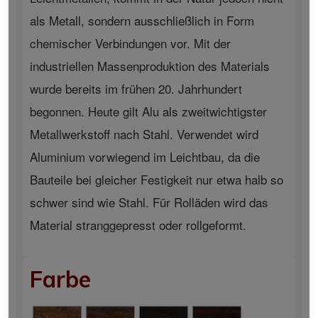
als Metall, sondern ausschließlich in Form
chemischer Verbindungen vor. Mit der
industriellen Massenproduktion des Materials
wurde bereits im frühen 20. Jahrhundert
begonnen. Heute gilt Alu als zweitwichtigster
Metallwerkstoff nach Stahl. Verwendet wird
Aluminium vorwiegend im Leichtbau, da die
Bauteile bei gleicher Festigkeit nur etwa halb so
schwer sind wie Stahl. Für Rolläden wird das
Material stranggepresst oder rollgeformt.
Farbe