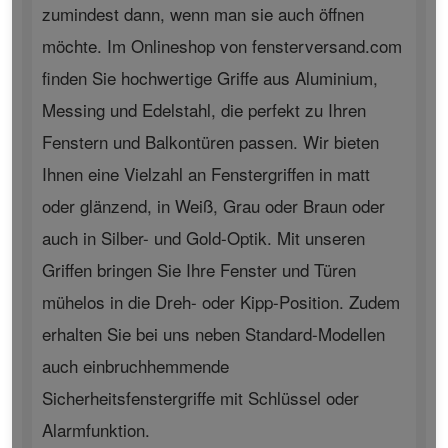
zumindest dann, wenn man sie auch öffnen
möchte. Im Onlineshop von fensterversand.com
finden Sie hochwertige Griffe aus Aluminium,
Messing und Edelstahl, die perfekt zu Ihren
Fenstern und Balkontüren passen. Wir bieten
Ihnen eine Vielzahl an Fenstergriffen in matt
oder glänzend, in Weiß, Grau oder Braun oder
auch in Silber- und Gold-Optik. Mit unseren
Griffen bringen Sie Ihre Fenster und Türen
mühelos in die Dreh- oder Kipp-Position. Zudem
erhalten Sie bei uns neben Standard-Modellen
auch einbruchhemmende
Sicherheitsfenstergriffe mit Schlüssel oder
Alarmfunktion.